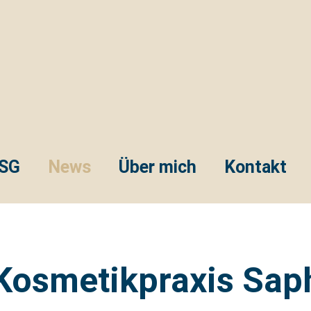
SSG
News
Über mich
Kontakt
 Kosmetikpraxis Sap