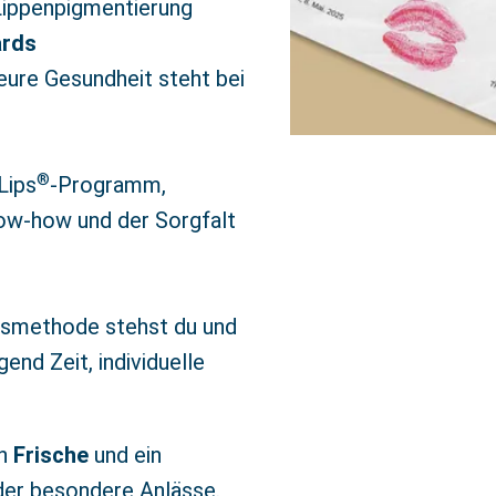
Lippenpigmentierung
ards
 eure Gesundheit steht bei
®
Lips
-Programm,
ow-how und der Sorgfalt
ngsmethode stehst du und
end Zeit, individuelle
en
Frische
und ein
oder besondere Anlässe.