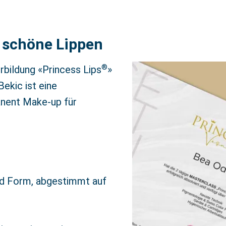
h schöne Lippen
®
erbildung «Princess Lips
»
ekic ist eine
anent Make-up für
d Form, abgestimmt auf